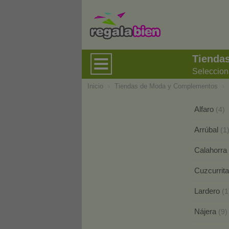
Tienda
Seleccion
Inicio
›
Tiendas de Moda y Complementos
›
Alfaro
(4)
Arrúbal
(1
Calahorra
Cuzcurrita
Lardero
(1
Nájera
(9)