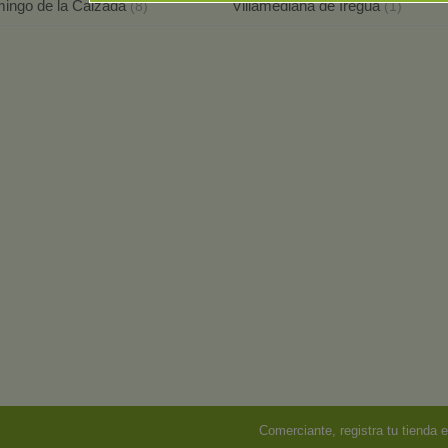
ingo de la Calzada
Villamediana de Iregua
(8)
(1)
Comerciante, registra tu tienda e