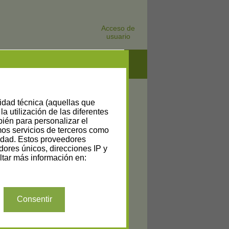
Acceso de
usuario
lidad técnica (aquellas que
la utilización de las diferentes
bién para personalizar el
amos servicios de terceros como
cidad. Estos proveedores
dores únicos, direcciones IP y
tar más información en:
Consentir