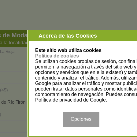
s de Moda y Complementos en La Rioja
Acerca de las Cookies
a la localidad
Este sitio web utiliza cookies
La Rioja
Política de cookies
Se utilizan cookies propias de sesión, con fina
Arnedo
(22)
permiten la navegación a través del sitio web y 
opciones y servicios que en ella existen) y tam
Baños de Río Tobía
contenido y analizar el tráfico. Además, utiliz
)
(1)
Google para analizar el tráfico y mostrar publi
pueden tratar datos personales como identifica
Cervera del Río Alhama
(45)
(1)
comportamiento de navegación. Puedes consul
Política de privacidad de Google
.
 de Río Tirón
Haro
(1)
(15)
Logroño
)
(223)
Opciones
Pradejón
(1)