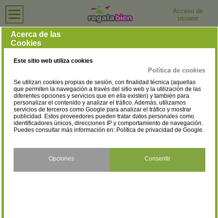
Acceso de
usuario
Inicio
›
Tiendas de Moda y Complementos
›
Madrid
Tiendas de Moda y Complementos en Madrid
Acerca de las
Cookies
Selecciona la localidad
Alcalá de Henares
Alcobendas
(124)
(84)
Este sitio web utiliza cookies
Alcorcón
Algete
(93)
(4)
Política de cookies
Se utilizan cookies propias de sesión, con finalidad técnica (aquellas
Alpedrete
Aranjuez
(4)
(48)
que permiten la navegación a través del sitio web y la utilización de las
diferentes opciones y servicios que en ella existen) y también para
personalizar el contenido y analizar el tráfico. Además, utilizamos
Arganda del Rey
Becerril de la Sierra
(22)
(2)
servicios de terceros como Google para analizar el tráfico y mostrar
publicidad. Estos proveedores pueden tratar datos personales como
Boadilla del Monte
Brunete
identificadores únicos, direcciones IP y comportamiento de navegación.
(15)
(3)
Puedes consultar más información en:
Política de privacidad de Google
.
Buitrago del Lozoya
Cercedilla
(1)
(1)
Ciempozuelos
Collado Mediano
Opciones
Consentir
(7)
(1)
Collado Villalba
Colmenar de Oreja
(18)
(1)
Colmenar Viejo
Coslada
(32)
(33)
Daganzo de Arriba
El Alamo
(1)
(1)