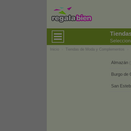
Tienda
Seleccion
Inicio
›
Tiendas de Moda y Complementos
›
Almazán
(
Burgo de
San Este