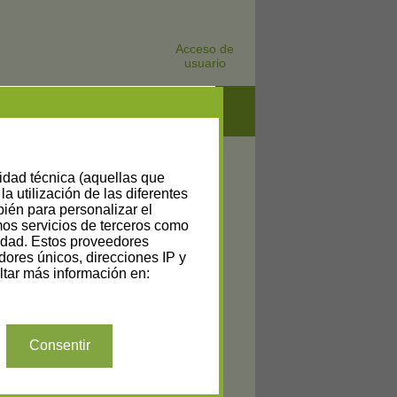
Acceso de
usuario
lidad técnica (aquellas que
la utilización de las diferentes
bién para personalizar el
amos servicios de terceros como
cidad. Estos proveedores
dores únicos, direcciones IP y
tar más información en:
Consentir