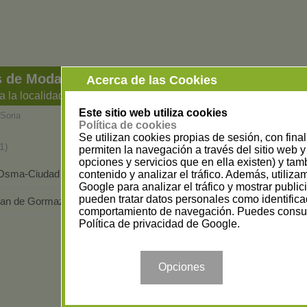
s de Moda y Complementos en Soria
Acerca de las Cookies
a la localidad
Este sitio web utiliza cookies
Soria
Política de cookies
Se utilizan cookies propias de sesión, con fina
Berlanga de Duero
1)
(1)
permiten la navegación a través del sitio web y 
opciones y servicios que en ella existen) y tam
 Osma-Ciudad de Osma
Golmayo
contenido y analizar el tráfico. Además, utiliz
(4)
(9)
Google para analizar el tráfico y mostrar publi
pueden tratar datos personales como identifica
ban de Gormaz
Soria
(2)
(46)
comportamiento de navegación. Puedes consul
Política de privacidad de Google
.
Opciones