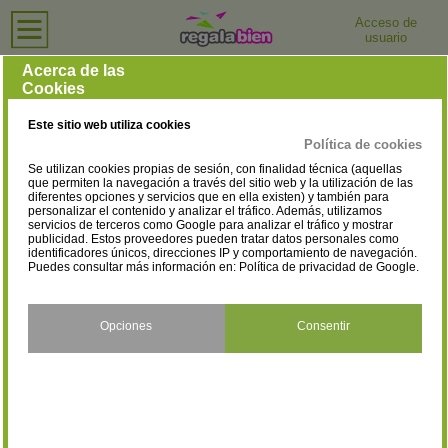
Acceso de
usuario
Inicio
›
Tiendas de Moda y Complementos
›
Tarragona
Tiendas de Moda y Complementos en Tarragona
Acerca de las
Cookies
Selecciona la localidad
Alcanar
Alcover
(3)
(1)
Este sitio web utiliza cookies
Altafulla
Amposta
(1)
(21)
Política de cookies
Se utilizan cookies propias de sesión, con finalidad técnica (aquellas
Ascó
Batea
(1)
(1)
que permiten la navegación a través del sitio web y la utilización de las
diferentes opciones y servicios que en ella existen) y también para
personalizar el contenido y analizar el tráfico. Además, utilizamos
Benissanet
Calafell
(1)
(28)
servicios de terceros como Google para analizar el tráfico y mostrar
publicidad. Estos proveedores pueden tratar datos personales como
Cambrils
Constantí
identificadores únicos, direcciones IP y comportamiento de navegación.
(38)
(1)
Puedes consultar más información en:
Política de privacidad de Google
.
Creixell
Cunit
(1)
(1)
Deltebre
El Morell
Opciones
Consentir
(13)
(1)
El Perelló
El Pinell De Brai
(3)
(2)
El Vendrell
Falset
(23)
(2)
Flix
Gandesa
(5)
(2)