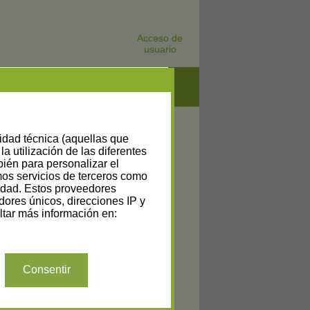
Acceso de
usuario
lidad técnica (aquellas que
la utilización de las diferentes
bién para personalizar el
amos servicios de terceros como
cidad. Estos proveedores
dores únicos, direcciones IP y
tar más información en:
Consentir