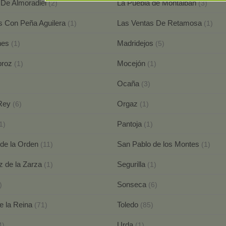
 De Almoradiel
La Puebla de Montalbán
(2)
(3)
s Con Peña Aguilera
Las Ventas De Retamosa
(1)
(1)
nes
Madridejos
(1)
(5)
broz
Mocejón
(1)
(1)
Ocaña
(3)
 Rey
Orgaz
(6)
(1)
Pantoja
1)
(1)
 de la Orden
San Pablo de los Montes
(11)
(1)
z de la Zarza
Segurilla
(1)
(1)
Sonseca
)
(6)
e la Reina
Toledo
(71)
(85)
Urda
4)
(1)