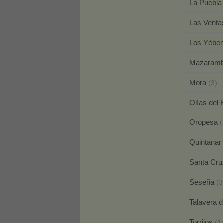
La Puebla
Las Venta
Los Yébe
Mazaram
Mora
(3)
Olías del
Oropesa
(
Quintanar
Santa Cru
Seseña
(3
Talavera d
Torrijos
(1