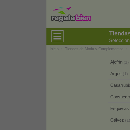
Tienda
Seleccion
Inicio
›
Tiendas de Moda y Complementos
›
Ajofrín
(1)
Argés
(1)
Casarrubi
Consuegr
Esquivias
Gálvez
(1