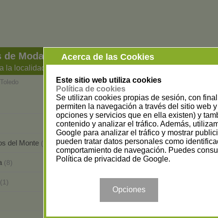
s de Moda y Complementos en Toledo
Acerca de las Cookies
a la localidad
Este sitio web utiliza cookies
Toledo
Política de cookies
Se utilizan cookies propias de sesión, con fina
Alameda de la Sagra
(2)
permiten la navegación a través del sitio web y 
opciones y servicios que en ella existen) y tam
Burujón
contenido y analizar el tráfico. Además, utiliz
(1)
Google para analizar el tráfico y mostrar publi
pueden tratar datos personales como identifica
os del Monte
Cazalegas
(1)
(2)
comportamiento de navegación. Puedes consul
Política de privacidad de Google
.
a
Escalonilla
(8)
(1)
Fuensalida
(1)
(17)
Opciones
Illescas
)
(14)