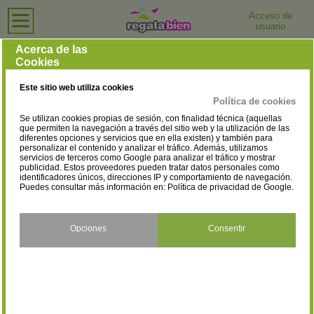
Acceso de
usuario
Inicio
›
Tiendas de Moda y Complementos
›
Valencia
Tiendas de Moda y Complementos en Valencia
Acerca de las
Cookies
Selecciona la localidad
Ademuz
Agullent
(1)
(1)
Este sitio web utiliza cookies
Aielo de Malferit
Alaquàs
(1)
(11)
Política de cookies
Se utilizan cookies propias de sesión, con finalidad técnica (aquellas
Albaida
Alberic
(2)
(2)
que permiten la navegación a través del sitio web y la utilización de las
diferentes opciones y servicios que en ella existen) y también para
personalizar el contenido y analizar el tráfico. Además, utilizamos
Alboraya
Alcàsser
(11)
(3)
servicios de terceros como Google para analizar el tráfico y mostrar
publicidad. Estos proveedores pueden tratar datos personales como
Aldaia
Alfafar
identificadores únicos, direcciones IP y comportamiento de navegación.
(45)
(28)
Puedes consultar más información en:
Política de privacidad de Google
.
Algemesí
Alginet
(15)
(1)
Almàssera
Almussafes
Opciones
Consentir
(1)
(5)
Alzira
Ayora
(38)
(4)
Bellreguard
Benaguasil
(2)
(3)
Benifaió
Benigánim
(6)
(2)