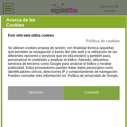
Acceso de
usuario
Inicio
›
Tiendas de Moda y Complementos
›
Zamora
Tiendas de Moda y Complementos en Zamora
Acerca de las
Cookies
Selecciona la localidad
Alcañices
Benavente
(2)
(33)
Este sitio web utiliza cookies
Coreses
Mombuey
(17)
(2)
Política de cookies
Se utilizan cookies propias de sesión, con finalidad técnica (aquellas
Morales de Toro
Puebla de Sanabria
(1)
(2)
que permiten la navegación a través del sitio web y la utilización de las
diferentes opciones y servicios que en ella existen) y también para
personalizar el contenido y analizar el tráfico. Además, utilizamos
Toro
Villalpando
(10)
(1)
servicios de terceros como Google para analizar el tráfico y mostrar
publicidad. Estos proveedores pueden tratar datos personales como
Zamora
identificadores únicos, direcciones IP y comportamiento de navegación.
(107)
Puedes consultar más información en:
Política de privacidad de Google
.
Opciones
Consentir