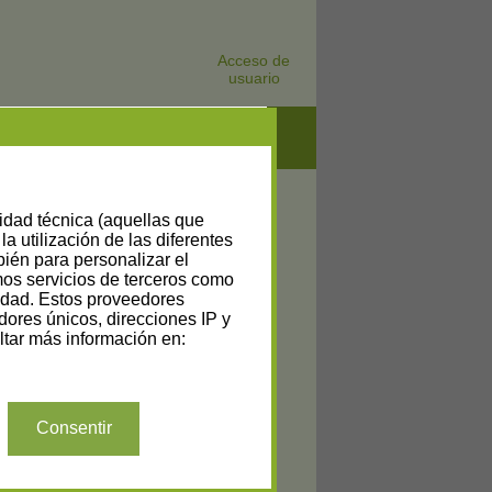
Acceso de
usuario
lidad técnica (aquellas que
la utilización de las diferentes
bién para personalizar el
amos servicios de terceros como
cidad. Estos proveedores
dores únicos, direcciones IP y
tar más información en:
Consentir