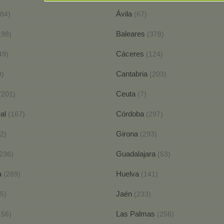
Ávila
184)
(67)
Baleares
198)
(378)
Cáceres
49)
(124)
Cantabria
9)
(203)
Ceuta
(201)
(7)
eal
Córdoba
(167)
(297)
Girona
2)
(293)
Guadalajara
236)
(53)
a
Huelva
(289)
(141)
Jaén
5)
(233)
Las Palmas
156)
(256)