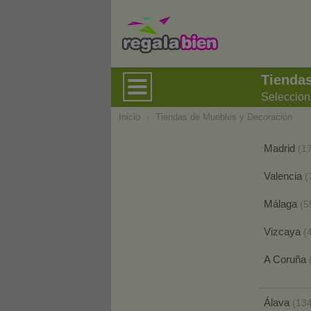
Tienda
Seleccion
Inicio
›
Tiendas de Muebles y Decoración
Madrid
(1
Valencia
(
Málaga
(5
Vizcaya
(
A Coruña
Álava
(13