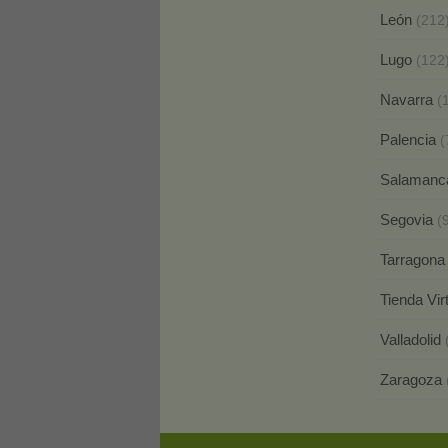
León
(212
Lugo
(122
Navarra
(
Palencia
(
Salaman
Segovia
(
Tarragon
Tienda Vir
Valladolid
Zaragoza