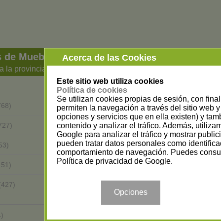
s de Muebles y Decoración
Acerca de las Cookies
a la provincia
Este sitio web utiliza cookies
Política de cookies
Se utilizan cookies propias de sesión, con fina
Barcelona
768)
(1581)
permiten la navegación a través del sitio web y 
opciones y servicios que en ella existen) y tam
Alicante
contenido y analizar el tráfico. Además, utiliz
727)
(559)
Google para analizar el tráfico y mostrar publi
pueden tratar datos personales como identifica
Sevilla
53)
(489)
comportamiento de navegación. Puedes consul
Política de privacidad de Google
.
Murcia
451)
(442)
Asturias
(427)
(415)
Opciones
Albacete
4)
(149)