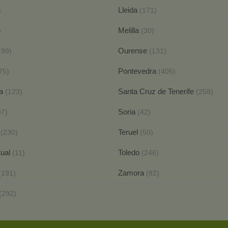
Lleida
)
(171)
Melilla
)
(30)
Ourense
199)
(131)
Pontevedra
75)
(405)
ca
Santa Cruz de Tenerife
(123)
(258)
Soria
97)
(42)
a
Teruel
(230)
(50)
tual
Toledo
(11)
(246)
Zamora
(191)
(82)
(292)