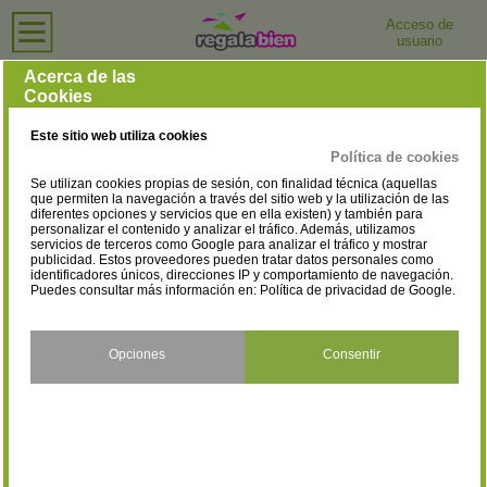
Acceso de
usuario
Inicio
›
Tiendas de Ropa Deportiva
›
Alicante
Tiendas de Ropa Deportiva en Alicante
Acerca de las
Cookies
Selecciona la localidad
Alicante/Alacant
(2)
Este sitio web utiliza cookies
Política de cookies
Se utilizan cookies propias de sesión, con finalidad técnica (aquellas
que permiten la navegación a través del sitio web y la utilización de las
diferentes opciones y servicios que en ella existen) y también para
personalizar el contenido y analizar el tráfico. Además, utilizamos
servicios de terceros como Google para analizar el tráfico y mostrar
publicidad. Estos proveedores pueden tratar datos personales como
identificadores únicos, direcciones IP y comportamiento de navegación.
Puedes consultar más información en:
Política de privacidad de Google
.
Opciones
Consentir