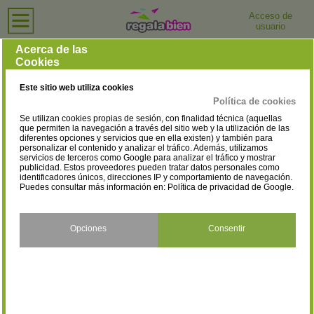
Acceso de
usuario
Inicio
›
Tiendas de Ropa Deportiva
›
Cantabria
Tiendas de Ropa Deportiva en Cantabria
Acerca de las
Cookies
Selecciona la localidad
Laredo
(1)
Este sitio web utiliza cookies
Política de cookies
Se utilizan cookies propias de sesión, con finalidad técnica (aquellas
que permiten la navegación a través del sitio web y la utilización de las
diferentes opciones y servicios que en ella existen) y también para
personalizar el contenido y analizar el tráfico. Además, utilizamos
servicios de terceros como Google para analizar el tráfico y mostrar
publicidad. Estos proveedores pueden tratar datos personales como
identificadores únicos, direcciones IP y comportamiento de navegación.
Puedes consultar más información en:
Política de privacidad de Google
.
Opciones
Consentir