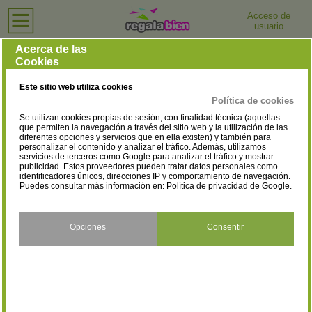
Acceso de
usuario
Inicio
›
Tiendas de Ropa Deportiva
›
Ciudad Real
Tiendas de Ropa Deportiva en Ciudad Real
Acerca de las
Cookies
Selecciona la localidad
Ciudad Real
(1)
Este sitio web utiliza cookies
Política de cookies
Se utilizan cookies propias de sesión, con finalidad técnica (aquellas
que permiten la navegación a través del sitio web y la utilización de las
diferentes opciones y servicios que en ella existen) y también para
personalizar el contenido y analizar el tráfico. Además, utilizamos
servicios de terceros como Google para analizar el tráfico y mostrar
publicidad. Estos proveedores pueden tratar datos personales como
identificadores únicos, direcciones IP y comportamiento de navegación.
Puedes consultar más información en:
Política de privacidad de Google
.
Opciones
Consentir