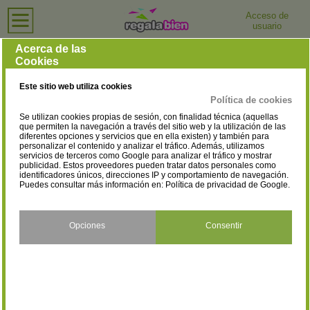
Acceso de
usuario
Inicio
›
Tiendas de Ropa Deportiva
›
Huesca
Tiendas de Ropa Deportiva en Huesca
Acerca de las
Cookies
Selecciona la localidad
Huesca
(1)
Este sitio web utiliza cookies
Política de cookies
Se utilizan cookies propias de sesión, con finalidad técnica (aquellas
que permiten la navegación a través del sitio web y la utilización de las
diferentes opciones y servicios que en ella existen) y también para
personalizar el contenido y analizar el tráfico. Además, utilizamos
servicios de terceros como Google para analizar el tráfico y mostrar
publicidad. Estos proveedores pueden tratar datos personales como
identificadores únicos, direcciones IP y comportamiento de navegación.
Puedes consultar más información en:
Política de privacidad de Google
.
Opciones
Consentir