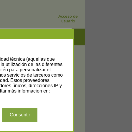
Acceso de
usuario
lidad técnica (aquellas que
la utilización de las diferentes
bién para personalizar el
amos servicios de terceros como
cidad. Estos proveedores
dores únicos, direcciones IP y
tar más información en:
Consentir