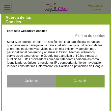
Acceso de
usuario
Inicio
›
Tiendas de Ropa Deportiva
›
Zaragoza
Tiendas de Ropa Deportiva en Zaragoza
Acerca de las
Cookies
Selecciona la localidad
Zaragoza
(2)
Este sitio web utiliza cookies
Política de cookies
Se utilizan cookies propias de sesión, con finalidad técnica (aquellas
que permiten la navegación a través del sitio web y la utilización de las
diferentes opciones y servicios que en ella existen) y también para
personalizar el contenido y analizar el tráfico. Además, utilizamos
servicios de terceros como Google para analizar el tráfico y mostrar
publicidad. Estos proveedores pueden tratar datos personales como
identificadores únicos, direcciones IP y comportamiento de navegación.
Puedes consultar más información en:
Política de privacidad de Google
.
Opciones
Consentir