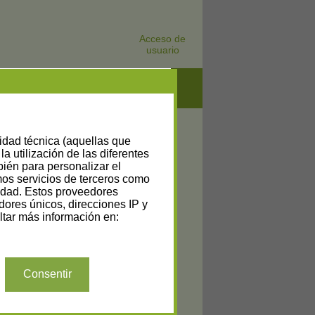
Acceso de
usuario
lidad técnica (aquellas que
la utilización de las diferentes
bién para personalizar el
amos servicios de terceros como
cidad. Estos proveedores
dores únicos, direcciones IP y
tar más información en:
Consentir