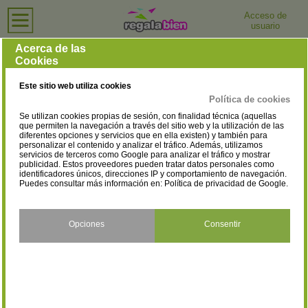
Acceso de
usuario
Inicio
›
Tiendas de Ropa para Hombre
›
Albacete
Tiendas de Ropa para Hombre en Albacete
Acerca de las
Cookies
Selecciona la localidad
Albacete
Almansa
(2)
(2)
Este sitio web utiliza cookies
Hellín
(1)
Política de cookies
Se utilizan cookies propias de sesión, con finalidad técnica (aquellas
que permiten la navegación a través del sitio web y la utilización de las
diferentes opciones y servicios que en ella existen) y también para
personalizar el contenido y analizar el tráfico. Además, utilizamos
servicios de terceros como Google para analizar el tráfico y mostrar
publicidad. Estos proveedores pueden tratar datos personales como
identificadores únicos, direcciones IP y comportamiento de navegación.
Puedes consultar más información en:
Política de privacidad de Google
.
Opciones
Consentir