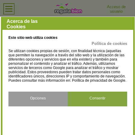
Acceso de
usuario
Inicio
›
Tiendas de Ropa para Hombre
›
Cáceres
Tiendas de Ropa para Hombre en Cáceres
Acerca de las
Cookies
Selecciona la localidad
Cáceres
Trujillo
(1)
(1)
Este sitio web utiliza cookies
Política de cookies
Se utilizan cookies propias de sesión, con finalidad técnica (aquellas
que permiten la navegación a través del sitio web y la utilización de las
diferentes opciones y servicios que en ella existen) y también para
personalizar el contenido y analizar el tráfico. Además, utilizamos
servicios de terceros como Google para analizar el tráfico y mostrar
publicidad. Estos proveedores pueden tratar datos personales como
identificadores únicos, direcciones IP y comportamiento de navegación.
Puedes consultar más información en:
Política de privacidad de Google
.
Opciones
Consentir