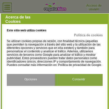
Acceso de
usuario
Inicio
›
Tiendas de Ropa para Hombre
›
Castellón
Tiendas de Ropa para Hombre en Castellón
Acerca de las
Cookies
Selecciona la localidad
Castellón de la
Plana/Castelló de la Plana
(1)
Este sitio web utiliza cookies
Política de cookies
Se utilizan cookies propias de sesión, con finalidad técnica (aquellas
que permiten la navegación a través del sitio web y la utilización de las
diferentes opciones y servicios que en ella existen) y también para
personalizar el contenido y analizar el tráfico. Además, utilizamos
servicios de terceros como Google para analizar el tráfico y mostrar
publicidad. Estos proveedores pueden tratar datos personales como
identificadores únicos, direcciones IP y comportamiento de navegación.
Puedes consultar más información en:
Política de privacidad de Google
.
Opciones
Consentir