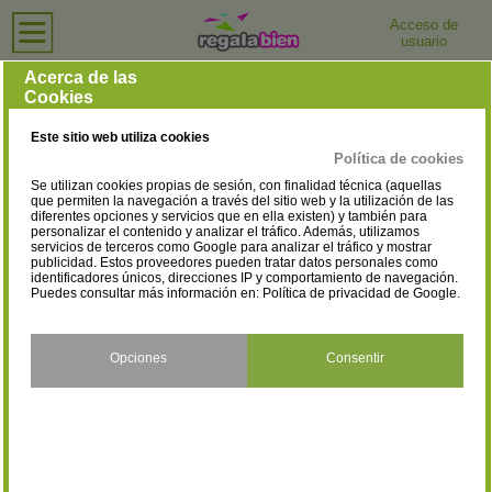
Acceso de
usuario
Inicio
›
Tiendas de Ropa para Hombre
›
Las Palmas
Tiendas de Ropa para Hombre en Las Palmas
Acerca de las
Cookies
Selecciona la localidad
Las Palmas De Gran
Canaria
(2)
Este sitio web utiliza cookies
Política de cookies
Se utilizan cookies propias de sesión, con finalidad técnica (aquellas
que permiten la navegación a través del sitio web y la utilización de las
diferentes opciones y servicios que en ella existen) y también para
personalizar el contenido y analizar el tráfico. Además, utilizamos
servicios de terceros como Google para analizar el tráfico y mostrar
publicidad. Estos proveedores pueden tratar datos personales como
identificadores únicos, direcciones IP y comportamiento de navegación.
Puedes consultar más información en:
Política de privacidad de Google
.
Opciones
Consentir