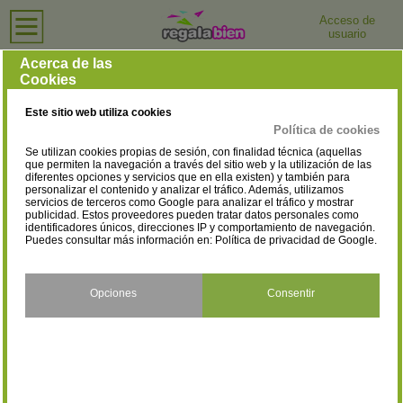
Acceso de
usuario
Inicio
›
Tiendas de Ropa para Hombre
›
Santa Cruz de Tenerife
Tiendas de Ropa para Hombre en Santa Cruz de
Acerca de las
Tenerife
Cookies
Arona
Icod de los Vinos
(1)
(1)
Selecciona la localidad
Este sitio web utiliza cookies
Santa Cruz de la Palma
Santa Cruz de Tenerife
(1)
(1)
Política de cookies
Se utilizan cookies propias de sesión, con finalidad técnica (aquellas
que permiten la navegación a través del sitio web y la utilización de las
diferentes opciones y servicios que en ella existen) y también para
personalizar el contenido y analizar el tráfico. Además, utilizamos
servicios de terceros como Google para analizar el tráfico y mostrar
publicidad. Estos proveedores pueden tratar datos personales como
identificadores únicos, direcciones IP y comportamiento de navegación.
Puedes consultar más información en:
Política de privacidad de Google
.
Opciones
Consentir