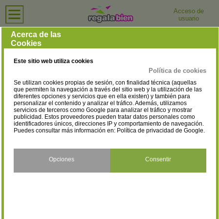
Acceso de
usuario
Inicio
›
Zapaterías
Zapaterías
Acerca de las
Cookies
Selecciona la provincia
Madrid
Barcelona
(1097)
(1015)
Este sitio web utiliza cookies
Alicante
Valencia
(474)
(365)
Política de cookies
Se utilizan cookies propias de sesión, con finalidad técnica (aquellas
Sevilla
Baleares
(292)
(280)
que permiten la navegación a través del sitio web y la utilización de las
diferentes opciones y servicios que en ella existen) y también para
personalizar el contenido y analizar el tráfico. Además, utilizamos
A Coruña
Vizcaya
(269)
(261)
servicios de terceros como Google para analizar el tráfico y mostrar
publicidad. Estos proveedores pueden tratar datos personales como
Málaga
Asturias
identificadores únicos, direcciones IP y comportamiento de navegación.
(244)
(225)
Puedes consultar más información en:
Política de privacidad de Google
.
Álava
Albacete
(61)
(58)
Opciones
Consentir
Almería
Ávila
(100)
(24)
Badajoz
Burgos
(82)
(59)
Cáceres
Cádiz
(70)
(177)