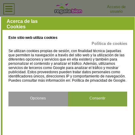
Acceso de
usuario
Inicio
›
Centros de Salud y Bienestar
›
Álava
Centros de Salud y Bienestar en Álava
Acerca de las
Cookies
Selecciona la localidad
Amurrio
Laguardia
(3)
(1)
Este sitio web utiliza cookies
Laudio/Llodio
Oyón-Oion
(6)
(1)
Política de cookies
Se utilizan cookies propias de sesión, con finalidad técnica (aquellas
Salvatierra/Agurain
Vitoria-Gasteiz
(1)
(93)
que permiten la navegación a través del sitio web y la utilización de las
diferentes opciones y servicios que en ella existen) y también para
personalizar el contenido y analizar el tráfico. Además, utilizamos
servicios de terceros como Google para analizar el tráfico y mostrar
publicidad. Estos proveedores pueden tratar datos personales como
identificadores únicos, direcciones IP y comportamiento de navegación.
Puedes consultar más información en:
Política de privacidad de Google
.
Opciones
Consentir