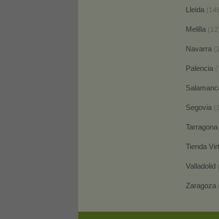
Lleida
(14
Melilla
(12
Navarra
(
Palencia
(
Salaman
Segovia
(
Tarragon
Tienda Vir
Valladolid
Zaragoza