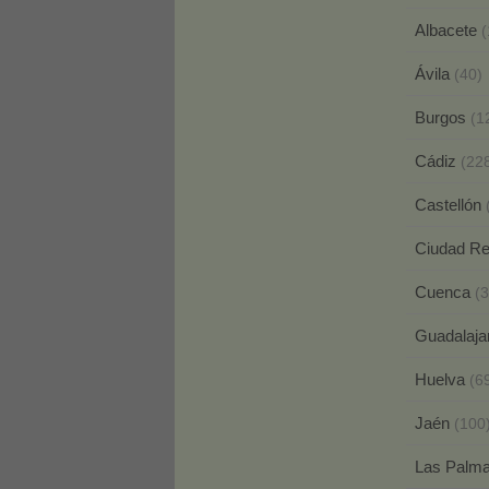
Albacete
(
Ávila
(40)
Burgos
(1
Cádiz
(22
Castellón
Ciudad R
Cuenca
(3
Guadalaja
Huelva
(6
Jaén
(100
Las Palm