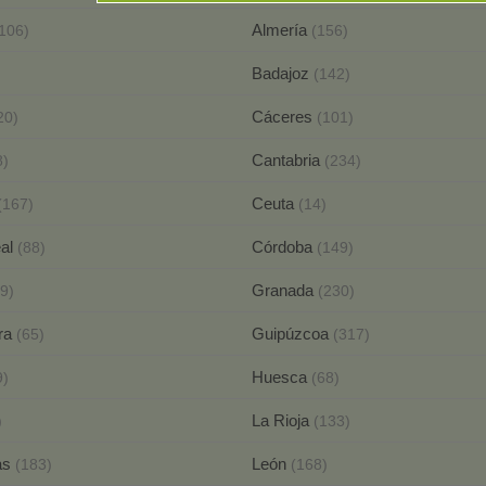
Almería
106)
(156)
Badajoz
(142)
Cáceres
20)
(101)
Cantabria
8)
(234)
Ceuta
(167)
(14)
eal
Córdoba
(88)
(149)
Granada
9)
(230)
ra
Guipúzcoa
(65)
(317)
Huesca
9)
(68)
La Rioja
)
(133)
as
León
(183)
(168)