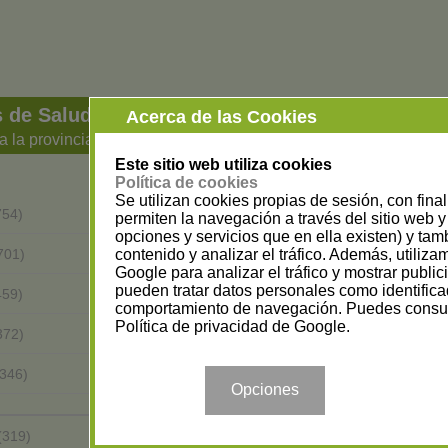
 de Salud y Bienestar
Acerca de las Cookies
a la provincia
Este sitio web utiliza cookies
Política de cookies
Se utilizan cookies propias de sesión, con fina
Barcelona
754)
(1694)
permiten la navegación a través del sitio web y 
opciones y servicios que en ella existen) y tam
Alicante
contenido y analizar el tráfico. Además, utiliz
701)
(471)
Google para analizar el tráfico y mostrar publi
pueden tratar datos personales como identifica
Málaga
459)
(421)
comportamiento de navegación. Puedes consul
Política de privacidad de Google
.
Girona
372)
(354)
Sevilla
(346)
(326)
Opciones
Álava
(319)
(107)