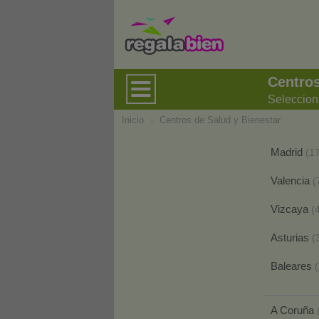
Centros
Seleccion
Inicio
›
Centros de Salud y Bienestar
Madrid
(1
Valencia
(
Vizcaya
(
Asturias
(
Baleares
A Coruña