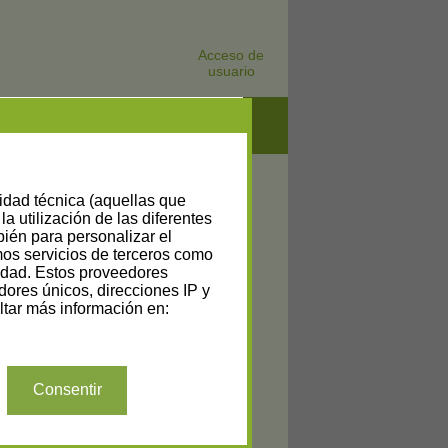
Acceso de
usuario
lidad técnica (aquellas que
la utilización de las diferentes
bién para personalizar el
amos servicios de terceros como
cidad. Estos proveedores
dores únicos, direcciones IP y
tar más información en:
Consentir