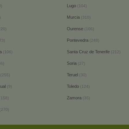
Lugo
8)
(104)
Murcia
)
(310)
Ourense
220)
(106)
Pontevedra
73)
(248)
ca
Santa Cruz de Tenerife
(106)
(212)
Soria
36)
(27)
a
Teruel
(255)
(30)
tual
Toledo
(9)
(124)
Zamora
(158)
(35)
(270)