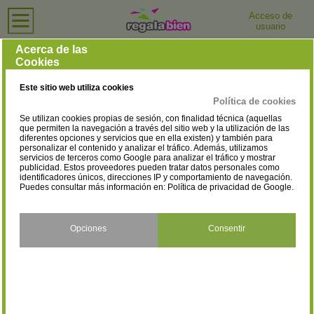
Acceso de
usuario
Inicio
›
Centros de Salud y Bienestar
›
Cuenca
Centros de Salud y Bienestar en Cuenca
Acerca de las
Cookies
Selecciona la localidad
Belmonte
Castejón
(2)
(2)
Este sitio web utiliza cookies
Cuenca
Las Pedroñeras
(23)
(2)
Política de cookies
Se utilizan cookies propias de sesión, con finalidad técnica (aquellas
Mota del Cuervo
Motilla del Palancar
(1)
(2)
que permiten la navegación a través del sitio web y la utilización de las
diferentes opciones y servicios que en ella existen) y también para
personalizar el contenido y analizar el tráfico. Además, utilizamos
Moya
Quintanar del Rey
(1)
(2)
servicios de terceros como Google para analizar el tráfico y mostrar
publicidad. Estos proveedores pueden tratar datos personales como
Tarancón
Villanueva de la Jara
identificadores únicos, direcciones IP y comportamiento de navegación.
(3)
(1)
Puedes consultar más información en:
Política de privacidad de Google
.
Opciones
Consentir