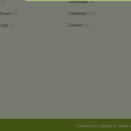
s
Tordesillas
(1)
(4)
 Duero
Valladolid
(2)
(119)
 Cega
Zaratán
(1)
(1)
Comerciante, registra tu tienda e