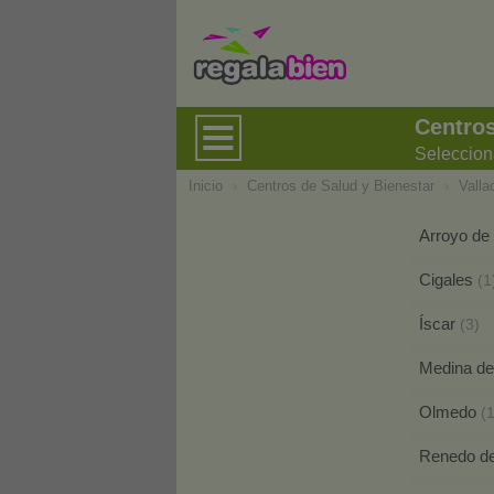
Centros
Seleccion
Inicio
›
Centros de Salud y Bienestar
›
Valla
Arroyo de
Cigales
(1
Íscar
(3)
Medina d
Olmedo
(1
Renedo d