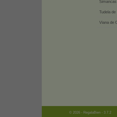
Simanca
Tudela de
Viana de
© 2026 - RegalaBien - 3.7.2