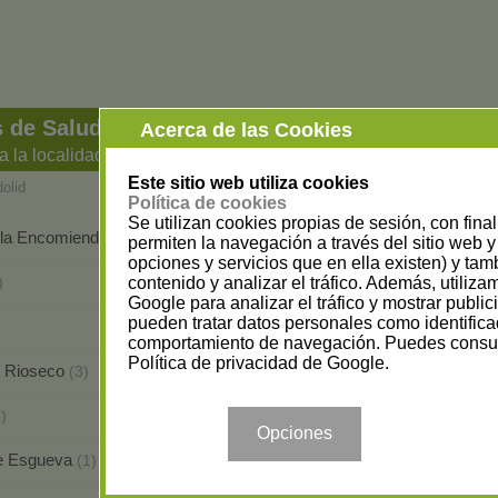
 de Salud y Bienestar en Valladolid
Acerca de las Cookies
a la localidad
Este sitio web utiliza cookies
dolid
Política de cookies
Se utilizan cookies propias de sesión, con fina
 la Encomienda
Boecillo
(2)
(1)
permiten la navegación a través del sitio web y 
opciones y servicios que en ella existen) y tam
Cistérniga
contenido y analizar el tráfico. Además, utiliz
)
(3)
Google para analizar el tráfico y mostrar publi
pueden tratar datos personales como identifica
Laguna de Duero
(7)
comportamiento de navegación. Puedes consul
Política de privacidad de Google
.
e Rioseco
Medina del Campo
(3)
(5)
Peñafiel
)
(1)
Opciones
e Esgueva
Santovenia de Pisuerga
(1)
(2)