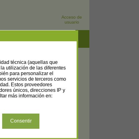
Acceso de
usuario
lidad técnica (aquellas que
la utilización de las diferentes
bién para personalizar el
amos servicios de terceros como
cidad. Estos proveedores
dores únicos, direcciones IP y
tar más información en:
Consentir