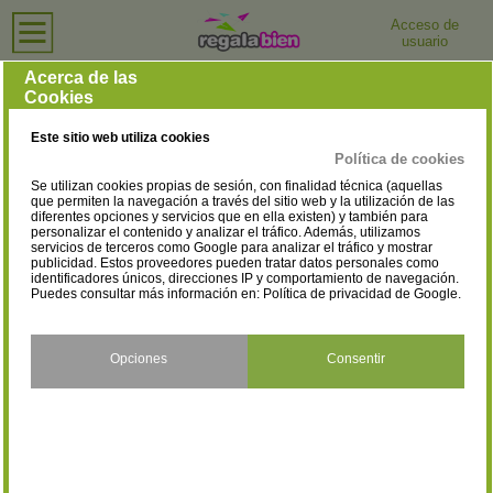
Acceso de
usuario
Inicio
›
Centros de Salud y Bienestar
›
Madrid
Centros de Salud y Bienestar en Madrid
Acerca de las
Cookies
Selecciona la localidad
Alcalá de Henares
Alcobendas
(63)
(40)
Este sitio web utiliza cookies
Alcorcón
Algete
(46)
(5)
Política de cookies
Se utilizan cookies propias de sesión, con finalidad técnica (aquellas
Alpedrete
Aranjuez
(2)
(16)
que permiten la navegación a través del sitio web y la utilización de las
diferentes opciones y servicios que en ella existen) y también para
personalizar el contenido y analizar el tráfico. Además, utilizamos
Arganda del Rey
Becerril de la Sierra
(12)
(2)
servicios de terceros como Google para analizar el tráfico y mostrar
publicidad. Estos proveedores pueden tratar datos personales como
Boadilla del Monte
Brunete
identificadores únicos, direcciones IP y comportamiento de navegación.
(17)
(1)
Puedes consultar más información en:
Política de privacidad de Google
.
Camarma de Esteruelas
Campo Real
(1)
(2)
Casarrubuelos
Ciempozuelos
Opciones
Consentir
(1)
(5)
Cobeña
Collado Mediano
(2)
(2)
Collado Villalba
Colmenar de Oreja
(18)
(1)
Colmenar Viejo
Coslada
(9)
(21)