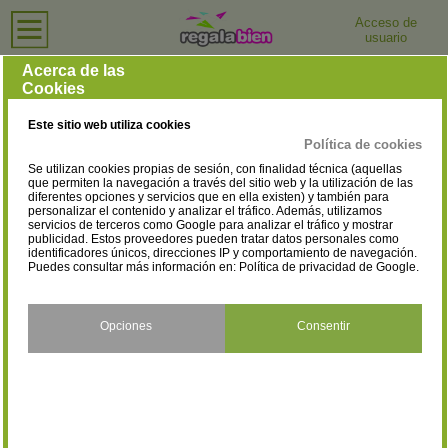
Acceso de
usuario
Inicio
›
Centros de Salud y Bienestar
›
Ourense
Centros de Salud y Bienestar en Ourense
Acerca de las
Cookies
Selecciona la localidad
Allariz
Celanova
(2)
(1)
Este sitio web utiliza cookies
O Barco De Valdeorras
O Carballiño
(4)
(8)
Política de cookies
Se utilizan cookies propias de sesión, con finalidad técnica (aquellas
Ourense
Ribadavia
(79)
(2)
que permiten la navegación a través del sitio web y la utilización de las
diferentes opciones y servicios que en ella existen) y también para
personalizar el contenido y analizar el tráfico. Además, utilizamos
Verín
Xinzo de Limia
(6)
(3)
servicios de terceros como Google para analizar el tráfico y mostrar
publicidad. Estos proveedores pueden tratar datos personales como
identificadores únicos, direcciones IP y comportamiento de navegación.
Puedes consultar más información en:
Política de privacidad de Google
.
Opciones
Consentir