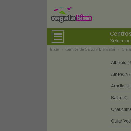
Centros
Seleccion
Inicio
›
Centros de Salud y Bienestar
›
Gran
Albolote
(4
Alhendín
(
Armilla
(9)
Baza
(8)
Chauchin
Cúllar Ve