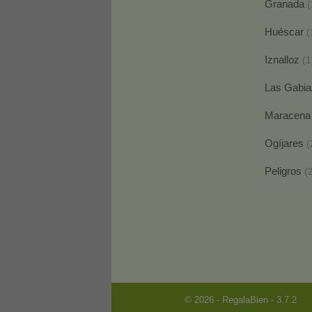
Granada
(
Huéscar
(
Iznalloz
(1
Las Gabi
Maracen
Ogíjares
(
Peligros
(
© 2026 - RegalaBien - 3.7.2