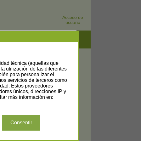
Acceso de
usuario
lidad técnica (aquellas que
la utilización de las diferentes
bién para personalizar el
amos servicios de terceros como
cidad. Estos proveedores
dores únicos, direcciones IP y
tar más información en:
Consentir