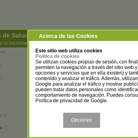
 de Salud y Bienestar en Granada
Acerca de las Cookies
a la localidad
Este sitio web utiliza cookies
ada
Política de cookies
Se utilizan cookies propias de sesión, con fina
Albuñol
)
(1)
permiten la navegación a través del sitio web y 
opciones y servicios que en ella existen) y tam
Almuñécar
contenido y analizar el tráfico. Además, utiliz
2)
(5)
Google para analizar el tráfico y mostrar publi
pueden tratar datos personales como identifica
Atarfe
(3)
comportamiento de navegación. Puedes consul
Política de privacidad de Google
.
Cenes de la Vega
(1)
a
Churriana de la Vega
(1)
(2)
Opciones
ga
Dúrcal
(2)
(2)