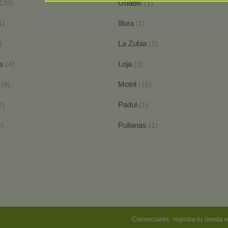
Guadix
139)
(1)
Illora
1)
(1)
La Zubia
)
(7)
as
Loja
(4)
(3)
a
Motril
(8)
(16)
Padul
2)
(1)
Pulianas
2)
(1)
Comerciante, registra tu tienda e