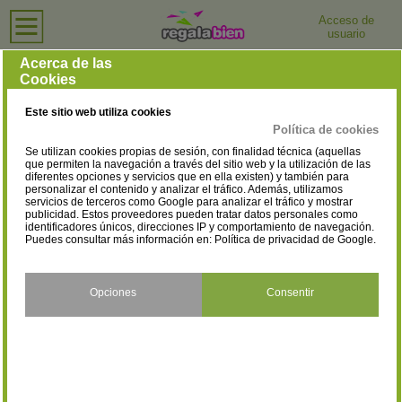
Acceso de
usuario
Inicio
›
Centros de Salud y Bienestar
›
Guadalajara
Centros de Salud y Bienestar en Guadalajara
Acerca de las
Cookies
Selecciona la localidad
Alcolea del Pinar
Alovera
(1)
(2)
Este sitio web utiliza cookies
Azuqueca de Henares
Brihuega
(6)
(1)
Política de cookies
Se utilizan cookies propias de sesión, con finalidad técnica (aquellas
Cabanillas del Campo
El Casar
(4)
(8)
que permiten la navegación a través del sitio web y la utilización de las
diferentes opciones y servicios que en ella existen) y también para
personalizar el contenido y analizar el tráfico. Además, utilizamos
Guadalajara
Marchamalo
(36)
(1)
servicios de terceros como Google para analizar el tráfico y mostrar
publicidad. Estos proveedores pueden tratar datos personales como
Molina de Aragón
Pastrana
identificadores únicos, direcciones IP y comportamiento de navegación.
(1)
(1)
Puedes consultar más información en:
Política de privacidad de Google
.
Sacedón
(1)
Opciones
Consentir