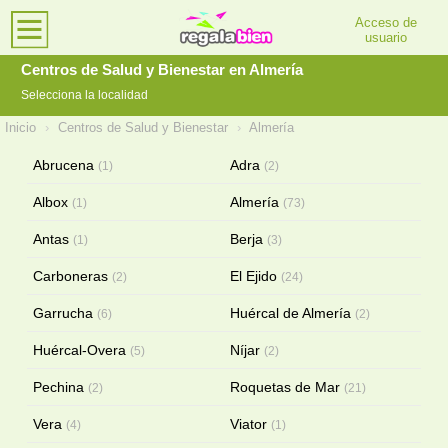
Acceso de
usuario
Centros de Salud y Bienestar en Almería
Selecciona la localidad
Inicio
›
Centros de Salud y Bienestar
›
Almería
Abrucena
Adra
(1)
(2)
Albox
Almería
(1)
(73)
Antas
Berja
(1)
(3)
Carboneras
El Ejido
(2)
(24)
Garrucha
Huércal de Almería
(6)
(2)
Huércal-Overa
Níjar
(5)
(2)
Pechina
Roquetas de Mar
(2)
(21)
Vera
Viator
(4)
(1)