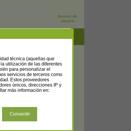
Acceso de
usuario
iltrar resultados
lidad técnica (aquellas que
la utilización de las diferentes
bién para personalizar el
amos servicios de terceros como
cidad. Estos proveedores
dores únicos, direcciones IP y
tar más información en:
Consentir