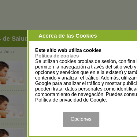
Acerca de las Cookies
 de Salud y Bienestar — Tiendas Virtuales
F
Este sitio web utiliza cookies
a Virtual
Política de cookies
Se utilizan cookies propias de sesión, con fina
Aloenatur
permiten la navegación a través del sitio web y 
opciones y servicios que en ella existen) y tam
Tienda Virtual
contenido y analizar el tráfico. Además, utiliz
Centros de Salud y Bienestar
Google para analizar el tráfico y mostrar publi
pueden tratar datos personales como identifica
comportamiento de navegación. Puedes consul
Política de privacidad de Google
.
Bichectomia
Tienda Virtual
Centros de Salud y Bienestar
Opciones
Clínica del pie La Malagueta