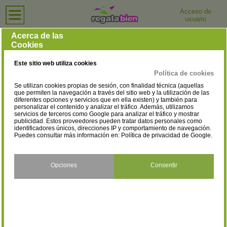
Acceso de
usuario
Inicio
›
Centros de Salud y Bienestar
›
Ávila
Centros de Salud y Bienestar en Ávila
Acerca de las
Cookies
Selecciona la localidad
Arenas de San Pedro
Arévalo
(2)
(2)
Este sitio web utiliza cookies
Ávila
Burgohondo
(24)
(1)
Política de cookies
Se utilizan cookies propias de sesión, con finalidad técnica (aquellas
Candeleda
El Barco De Avila
(2)
(2)
que permiten la navegación a través del sitio web y la utilización de las
diferentes opciones y servicios que en ella existen) y también para
personalizar el contenido y analizar el tráfico. Además, utilizamos
El Barraco
El Hoyo De Pinares
(1)
(1)
servicios de terceros como Google para analizar el tráfico y mostrar
publicidad. Estos proveedores pueden tratar datos personales como
El Tiemblo
Fontiveros
identificadores únicos, direcciones IP y comportamiento de navegación.
(1)
(1)
Puedes consultar más información en:
Política de privacidad de Google
.
Navalperal de Pinares
Sotillo de la Adrada
(1)
(2)
Opciones
Consentir