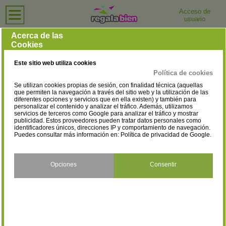
Acceso de
usuario
Inicio
›
Centros de Salud y Bienestar
›
Zamora
Centros de Salud y Bienestar en Zamora
Acerca de las
Cookies
Selecciona la localidad
Benavente
Mombuey
(5)
(1)
Este sitio web utiliza cookies
Toro
Zamora
(2)
(27)
Política de cookies
Se utilizan cookies propias de sesión, con finalidad técnica (aquellas
que permiten la navegación a través del sitio web y la utilización de las
diferentes opciones y servicios que en ella existen) y también para
personalizar el contenido y analizar el tráfico. Además, utilizamos
servicios de terceros como Google para analizar el tráfico y mostrar
publicidad. Estos proveedores pueden tratar datos personales como
identificadores únicos, direcciones IP y comportamiento de navegación.
Puedes consultar más información en:
Política de privacidad de Google
.
Opciones
Consentir