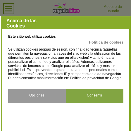
Acceso de
usuario
Inicio
›
Centros de Salud y Bienestar
›
Navarra
Centros de Salud y Bienestar en Navarra
Acerca de las
Cookies
Selecciona la localidad
Altsasu/Alsasua
Andosilla
(2)
(1)
Este sitio web utiliza cookies
Aoiz/Agoitz
Aranguren
(1)
(1)
Política de cookies
Se utilizan cookies propias de sesión, con finalidad técnica (aquellas
Barañain
Baztan
(4)
(5)
que permiten la navegación a través del sitio web y la utilización de las
diferentes opciones y servicios que en ella existen) y también para
personalizar el contenido y analizar el tráfico. Además, utilizamos
Bera/Vera de Bidasoa
Burlada/Burlata
(1)
(7)
servicios de terceros como Google para analizar el tráfico y mostrar
publicidad. Estos proveedores pueden tratar datos personales como
Cadreita
Caparroso
identificadores únicos, direcciones IP y comportamiento de navegación.
(1)
(2)
Puedes consultar más información en:
Política de privacidad de Google
.
Carcastillo
Cascante
(1)
(1)
Cintruénigo
Corella
Opciones
Consentir
(4)
(1)
Doneztebe/Santesteban
Estella/Lizarra
(3)
(6)
Fitero
Garínoain
(1)
(3)
Huarte/Uharte
Irurtzun
(3)
(2)