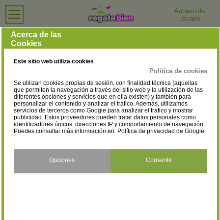
Acceso de
usuario
Inicio
›
Centros de Salud y Bienestar
›
Lleida
Centros de Salud y Bienestar en Lleida
Acerca de las
Cookies
Selecciona la localidad
Agramunt
Albatàrrec
(3)
(1)
Este sitio web utiliza cookies
Albesa
Alcarràs
(1)
(3)
Política de cookies
Se utilizan cookies propias de sesión, con finalidad técnica (aquellas
Alfarràs
Almacelles
(2)
(2)
que permiten la navegación a través del sitio web y la utilización de las
diferentes opciones y servicios que en ella existen) y también para
personalizar el contenido y analizar el tráfico. Además, utilizamos
Balaguer
Bellpuig
(11)
(2)
servicios de terceros como Google para analizar el tráfico y mostrar
publicidad. Estos proveedores pueden tratar datos personales como
Bossòst
Cervera
identificadores únicos, direcciones IP y comportamiento de navegación.
(1)
(2)
Puedes consultar más información en:
Política de privacidad de Google
.
El Palau d'Anglesola
El Pont De Suert
(1)
(1)
Guissona
La Fuliola
Opciones
Consentir
(2)
(1)
La Pobla De Segur
La Seu D´Urgell
(2)
(6)
Les Borges Blanques
Lleida
(2)
(63)
Mollerussa
Oliana
(10)
(1)