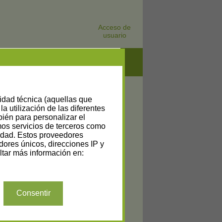
Acceso de
usuario
lidad técnica (aquellas que
la utilización de las diferentes
bién para personalizar el
amos servicios de terceros como
cidad. Estos proveedores
dores únicos, direcciones IP y
tar más información en:
Consentir