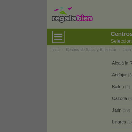
Centros
Seleccion
Inicio
›
Centros de Salud y Bienestar
›
Jaén
Alcalá la 
Andújar
(8
Bailén
(2)
Cazorla
(4
Jaén
(39)
Linares
(1