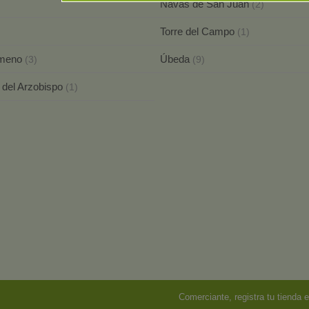
Navas de San Juan
(2)
Torre del Campo
(1)
imeno
Úbeda
(3)
(9)
 del Arzobispo
(1)
Comerciante, registra tu tienda e