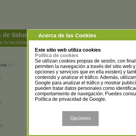
 de Salud y Bienestar en Jaén
Acerca de las Cookies
a la localidad
Este sitio web utiliza cookies
Política de cookies
Se utilizan cookies propias de sesión, con fina
Real
Alcaudete
(5)
(1)
permiten la navegación a través del sitio web y 
opciones y servicios que en ella existen) y tam
Baeza
contenido y analizar el tráfico. Además, utiliz
)
(2)
Google para analizar el tráfico y mostrar publi
pueden tratar datos personales como identifica
Baños de la Encina
(1)
comportamiento de navegación. Puedes consul
Política de privacidad de Google
.
Fuerte del Rey
)
(1)
La Carolina
(2)
Opciones
Marmolejo
4)
(1)