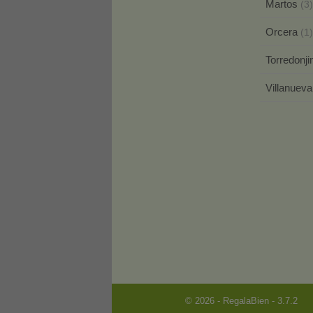
Martos
(3)
Orcera
(1)
Torredonj
Villanueva
© 2026 - RegalaBien - 3.7.2