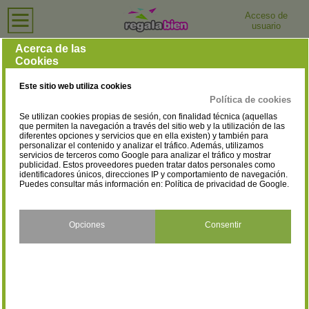
Acceso de
usuario
Inicio
›
Joyerías y Relojerías
›
Álava
Joyerías y Relojerías en Álava
Acerca de las
Cookies
Selecciona la localidad
Amurrio
Laudio/Llodio
(4)
(5)
Este sitio web utiliza cookies
Vitoria-Gasteiz
(45)
Política de cookies
Se utilizan cookies propias de sesión, con finalidad técnica (aquellas
que permiten la navegación a través del sitio web y la utilización de las
diferentes opciones y servicios que en ella existen) y también para
personalizar el contenido y analizar el tráfico. Además, utilizamos
servicios de terceros como Google para analizar el tráfico y mostrar
publicidad. Estos proveedores pueden tratar datos personales como
identificadores únicos, direcciones IP y comportamiento de navegación.
Puedes consultar más información en:
Política de privacidad de Google
.
Opciones
Consentir