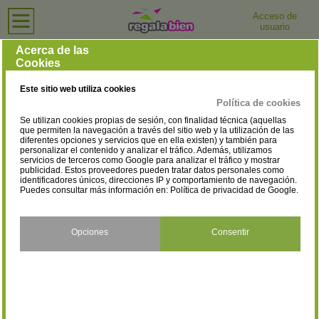
Acceso de
usuario
Inicio
›
Joyerías y Relojerías
Joyerías y Relojerías
Acerca de las
Cookies
Selecciona la provincia
Madrid
Barcelona
(1319)
(1305)
Este sitio web utiliza cookies
Valencia
Córdoba
(555)
(380)
Política de cookies
Se utilizan cookies propias de sesión, con finalidad técnica (aquellas
Sevilla
Alicante
(364)
(355)
que permiten la navegación a través del sitio web y la utilización de las
diferentes opciones y servicios que en ella existen) y también para
personalizar el contenido y analizar el tráfico. Además, utilizamos
Málaga
Baleares
(354)
(335)
servicios de terceros como Google para analizar el tráfico y mostrar
publicidad. Estos proveedores pueden tratar datos personales como
Vizcaya
Santa Cruz de Tenerife
identificadores únicos, direcciones IP y comportamiento de navegación.
(281)
(269)
Puedes consultar más información en:
Política de privacidad de Google
.
A Coruña
Álava
(253)
(56)
Opciones
Consentir
Albacete
Almería
(50)
(100)
Asturias
Ávila
(223)
(24)
Badajoz
Burgos
(115)
(45)