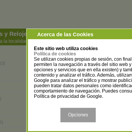
s y Relojerías en Pontevedra
Acerca de las Cookies
a la localidad
Este sitio web utiliza cookies
Política de cookies
Se utilizan cookies propias de sesión, con fina
A Guarda
(3)
(3)
permiten la navegación a través del sitio web y 
opciones y servicios que en ella existen) y tam
Baiona
contenido y analizar el tráfico. Además, utiliz
(2)
Google para analizar el tráfico y mostrar publi
pueden tratar datos personales como identifica
Cambados
(1)
comportamiento de navegación. Puedes consul
Política de privacidad de Google
.
Cuntis
)
(1)
Marín
(3)
Opciones
O Porriño
5)
(3)