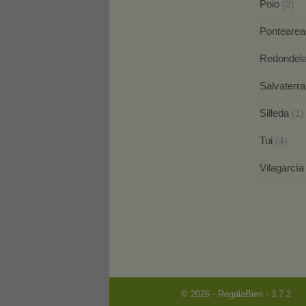
Poio
(2)
Ponteare
Redondel
Salvaterr
Silleda
(1)
Tui
(4)
Vilagarcí
© 2026 - RegalaBien - 3.7.2