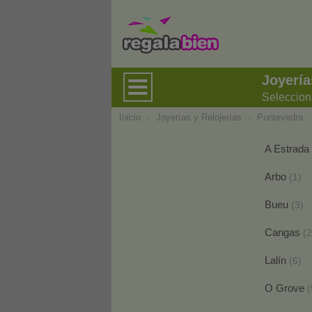
Joyería
Seleccion
Inicio
›
Joyerías y Relojerías
›
Pontevedra
A Estrada
Arbo
(1)
Bueu
(3)
Cangas
(2
Lalín
(6)
O Grove
(