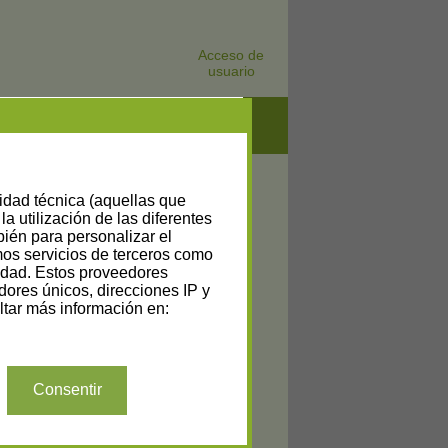
Acceso de
usuario
lidad técnica (aquellas que
la utilización de las diferentes
bién para personalizar el
amos servicios de terceros como
cidad. Estos proveedores
dores únicos, direcciones IP y
tar más información en:
Consentir