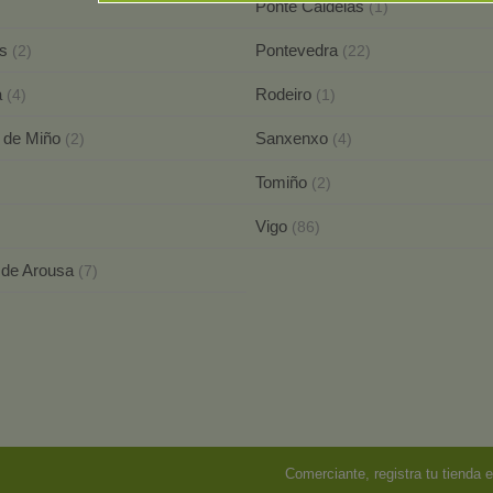
Ponte Caldelas
(1)
as
Pontevedra
(2)
(22)
a
Rodeiro
(4)
(1)
a de Miño
Sanxenxo
(2)
(4)
Tomiño
(2)
Vigo
(86)
a de Arousa
(7)
Comerciante, registra tu tienda e