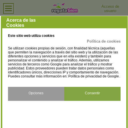
Acceso de
usuario
Inicio
›
Joyerías y Relojerías
›
Segovia
Joyerías y Relojerías en Segovia
Acerca de las
Cookies
Selecciona la localidad
Cantalejo
Cuéllar
(1)
(2)
Este sitio web utiliza cookies
Segovia
(10)
Política de cookies
Se utilizan cookies propias de sesión, con finalidad técnica (aquellas
que permiten la navegación a través del sitio web y la utilización de las
diferentes opciones y servicios que en ella existen) y también para
personalizar el contenido y analizar el tráfico. Además, utilizamos
servicios de terceros como Google para analizar el tráfico y mostrar
publicidad. Estos proveedores pueden tratar datos personales como
identificadores únicos, direcciones IP y comportamiento de navegación.
Puedes consultar más información en:
Política de privacidad de Google
.
Opciones
Consentir