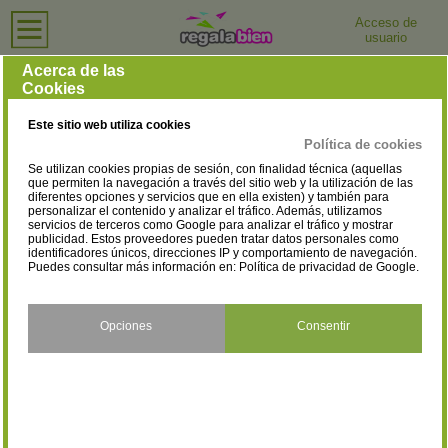
Acceso de
usuario
Inicio
›
Joyerías y Relojerías
›
Santa Cruz de Tenerife
Joyerías y Relojerías en Santa Cruz de Tenerife
Acerca de las
Cookies
Selecciona la localidad
Adeje
Arona
(25)
(39)
Este sitio web utiliza cookies
Breña Alta
Candelaria
(1)
(6)
Política de cookies
Se utilizan cookies propias de sesión, con finalidad técnica (aquellas
El Paso
Granadilla de Abona
(2)
(6)
que permiten la navegación a través del sitio web y la utilización de las
diferentes opciones y servicios que en ella existen) y también para
personalizar el contenido y analizar el tráfico. Además, utilizamos
Guía de Isora
Güímar
(2)
(2)
servicios de terceros como Google para analizar el tráfico y mostrar
publicidad. Estos proveedores pueden tratar datos personales como
Icod de los Vinos
La Orotava
identificadores únicos, direcciones IP y comportamiento de navegación.
(4)
(11)
Puedes consultar más información en:
Política de privacidad de Google
.
La Victoria de Acentejo
Los Llanos de Aridane
(1)
(7)
Los Realejos
Puerto de la Cruz
Opciones
Consentir
(5)
(28)
San Cristóbal de La Laguna
San Miguel de Abona
(3)
(35)
San Sebastián de la Gomera
Santa Cruz de la Palma
(4)
(3)