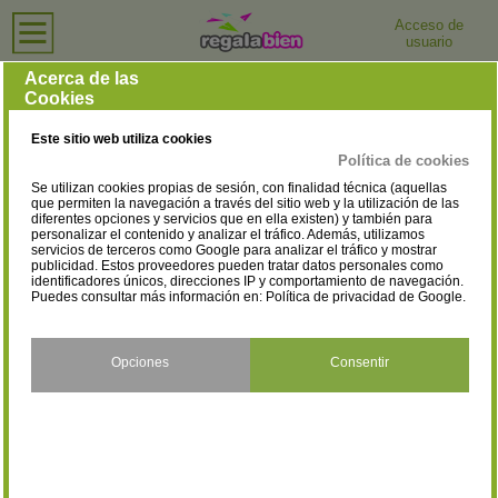
Acceso de
usuario
Inicio
›
Joyerías y Relojerías
›
Almería
Joyerías y Relojerías en Almería
Acerca de las
Cookies
Selecciona la localidad
Adra
Albox
(6)
(5)
Este sitio web utiliza cookies
Almería
Carboneras
(39)
(2)
Política de cookies
Se utilizan cookies propias de sesión, con finalidad técnica (aquellas
Cuevas del Almanzora
El Ejido
(1)
(11)
que permiten la navegación a través del sitio web y la utilización de las
diferentes opciones y servicios que en ella existen) y también para
personalizar el contenido y analizar el tráfico. Además, utilizamos
Garrucha
Huércal de Almería
(2)
(1)
servicios de terceros como Google para analizar el tráfico y mostrar
publicidad. Estos proveedores pueden tratar datos personales como
Huércal-Overa
Láujar de Andarax
identificadores únicos, direcciones IP y comportamiento de navegación.
(1)
(1)
Puedes consultar más información en:
Política de privacidad de Google
.
Macael
Mojácar
(1)
(1)
Níjar
Olula del Río
Opciones
Consentir
(2)
(3)
Pulpí
Roquetas de Mar
(1)
(17)
Vélez-Rubio
Vera
(1)
(1)
Vícar
(2)