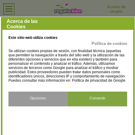
Acceso de
usuario
Inicio
›
Joyerías y Relojerías
›
Valencia
Joyerías y Relojerías en Valencia
Acerca de las
Cookies
Selecciona la localidad
Alaquàs
Albaida
(4)
(2)
Este sitio web utiliza cookies
Alberic
Aldaia
(2)
(5)
Política de cookies
Se utilizan cookies propias de sesión, con finalidad técnica (aquellas
Alfafar
Alfara del Patriarca
(7)
(1)
que permiten la navegación a través del sitio web y la utilización de las
diferentes opciones y servicios que en ella existen) y también para
personalizar el contenido y analizar el tráfico. Además, utilizamos
Algemesí
Almàssera
(7)
(1)
servicios de terceros como Google para analizar el tráfico y mostrar
publicidad. Estos proveedores pueden tratar datos personales como
Almussafes
Alzira
identificadores únicos, direcciones IP y comportamiento de navegación.
(2)
(8)
Puedes consultar más información en:
Política de privacidad de Google
.
Bellreguard
Benaguasil
(2)
(2)
Benifaió
Bétera
Opciones
Consentir
(4)
(3)
Bocairent
Buñol
(1)
(2)
Burjassot
Canals
(9)
(4)
Carcaixent
Carlet
(6)
(3)