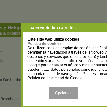
s y Relojerías en Las Palmas
Acerca de las Cookies
a la localidad
Este sitio web utiliza cookies
Política de cookies
Se utilizan cookies propias de sesión, con fina
Antigua
2)
(4)
permiten la navegación a través del sitio web y 
opciones y servicios que en ella existen) y tam
Arucas
contenido y analizar el tráfico. Además, utiliz
6)
(4)
Google para analizar el tráfico y mostrar publi
pueden tratar datos personales como identifica
Ingenio
(1)
comportamiento de navegación. Puedes consul
Política de privacidad de Google
.
de San Nicolás
Las Palmas De Gran Canaria
(1)
(8
Pájara
(10)
Opciones
l Rosario
San Bartolomé
(6)
(2)