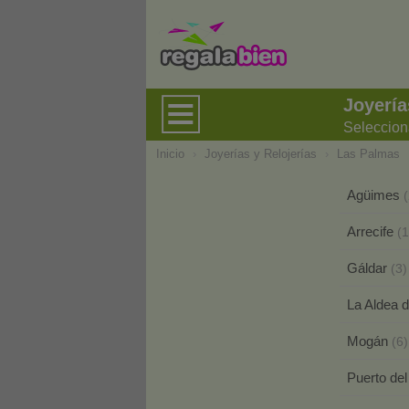
Joyería
Seleccion
Inicio
›
Joyerías y Relojerías
›
Las Palmas
Agüimes
(
Arrecife
(1
Gáldar
(3)
La Aldea 
Mogán
(6)
Puerto de