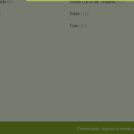
gida
Santa Lucía de Tirajana
(4)
(12)
Telde
)
(12)
Tías
(13)
Comerciante, registra tu tienda e