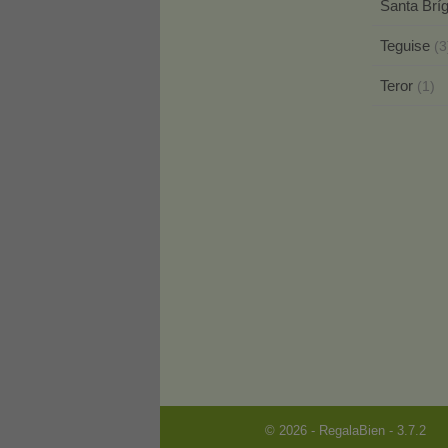
Santa Brí
Teguise
(3
Teror
(1)
© 2026 - RegalaBien - 3.7.2