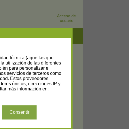
Acceso de
usuario
lidad técnica (aquellas que
la utilización de las diferentes
bién para personalizar el
amos servicios de terceros como
cidad. Estos proveedores
dores únicos, direcciones IP y
tar más información en:
7)
Consentir