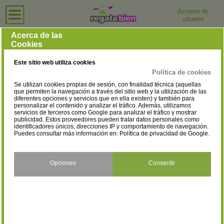
Acceso de
usuario
Inicio
›
Joyerías y Relojerías
›
Lleida
Joyerías y Relojerías en Lleida
Acerca de las
Cookies
Selecciona la localidad
Agramunt
Alcarràs
(1)
(1)
Este sitio web utiliza cookies
Alfarràs
Balaguer
(1)
(6)
Política de cookies
Se utilizan cookies propias de sesión, con finalidad técnica (aquellas
Bossòst
Cervera
(1)
(2)
que permiten la navegación a través del sitio web y la utilización de las
diferentes opciones y servicios que en ella existen) y también para
personalizar el contenido y analizar el tráfico. Además, utilizamos
El Pont De Suert
La Seu D´Urgell
(1)
(4)
servicios de terceros como Google para analizar el tráfico y mostrar
publicidad. Estos proveedores pueden tratar datos personales como
Les Borges Blanques
Lleida
identificadores únicos, direcciones IP y comportamiento de navegación.
(2)
(52)
Puedes consultar más información en:
Política de privacidad de Google
.
Mollerussa
Solsona
(3)
(3)
Tàrrega
Tremp
Opciones
Consentir
(2)
(1)
Vielha e Mijaran
(3)