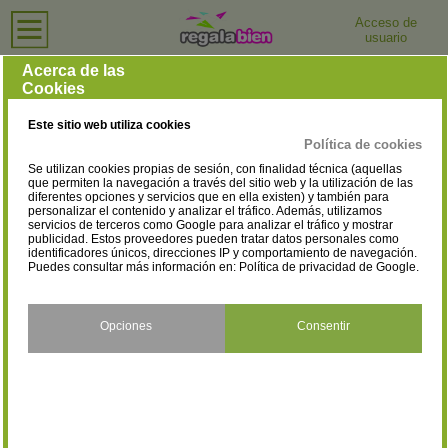
Acceso de
usuario
Inicio
›
Joyerías y Relojerías
›
Castellón
Joyerías y Relojerías en Castellón
Acerca de las
Cookies
Selecciona la localidad
Alcora / L'Alcora
Almazora/Almassora
(2)
(2)
Este sitio web utiliza cookies
Altura
Benicarló
(1)
(3)
Política de cookies
Se utilizan cookies propias de sesión, con finalidad técnica (aquellas
Benicasim/Benicàssim
Betxí
(1)
(3)
que permiten la navegación a través del sitio web y la utilización de las
diferentes opciones y servicios que en ella existen) y también para
personalizar el contenido y analizar el tráfico. Además, utilizamos
Borriol
Burriana
(1)
(9)
servicios de terceros como Google para analizar el tráfico y mostrar
publicidad. Estos proveedores pueden tratar datos personales como
Castellón de la
Chilches/Xilxes
identificadores únicos, direcciones IP y comportamiento de navegación.
(1)
Puedes consultar más información en:
Política de privacidad de Google
.
Plana/Castelló de la Plana
(40)
Forcall
La Vall d'Uixó
(1)
Opciones
Consentir
(10)
Nules
Onda
(5)
(5)
Oropesa del Mar/Orpesa
Peñíscola
(1)
(1)
Segorbe
Vila-real
(3)
(10)