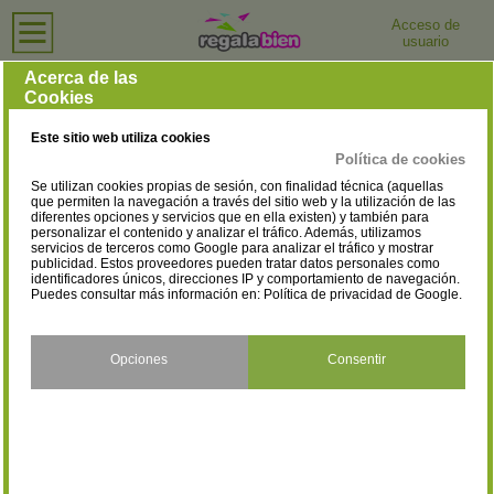
Acceso de
usuario
Inicio
›
Profesionales
›
Córdoba
Profesionales en Córdoba
Acerca de las
Cookies
Selecciona la localidad
Córdoba
(1)
Este sitio web utiliza cookies
Política de cookies
Se utilizan cookies propias de sesión, con finalidad técnica (aquellas
que permiten la navegación a través del sitio web y la utilización de las
diferentes opciones y servicios que en ella existen) y también para
personalizar el contenido y analizar el tráfico. Además, utilizamos
servicios de terceros como Google para analizar el tráfico y mostrar
publicidad. Estos proveedores pueden tratar datos personales como
identificadores únicos, direcciones IP y comportamiento de navegación.
Puedes consultar más información en:
Política de privacidad de Google
.
Opciones
Consentir