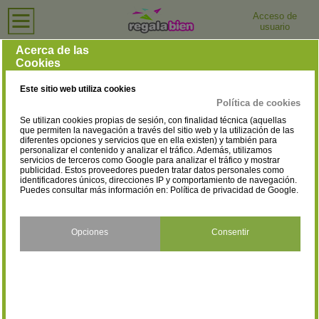
Acceso de
usuario
Inicio
›
Profesionales
Profesionales
Acerca de las
Cookies
Selecciona la provincia
Málaga
Tienda Virtual
(36)
(30)
Este sitio web utiliza cookies
Navarra
Barcelona
(11)
(5)
Política de cookies
Se utilizan cookies propias de sesión, con finalidad técnica (aquellas
Valencia
Jaén
(4)
(2)
que permiten la navegación a través del sitio web y la utilización de las
diferentes opciones y servicios que en ella existen) y también para
personalizar el contenido y analizar el tráfico. Además, utilizamos
Cádiz
Alicante
(2)
(1)
servicios de terceros como Google para analizar el tráfico y mostrar
publicidad. Estos proveedores pueden tratar datos personales como
Huelva
Granada
identificadores únicos, direcciones IP y comportamiento de navegación.
(1)
(1)
Puedes consultar más información en:
Política de privacidad de Google
.
Ciudad Real
Córdoba
(1)
(1)
Opciones
Consentir
Guipúzcoa
Madrid
(1)
(1)
Pontevedra
Sevilla
(1)
(1)