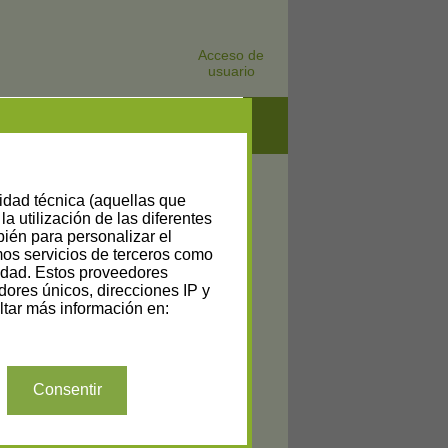
Acceso de
usuario
lidad técnica (aquellas que
la utilización de las diferentes
bién para personalizar el
amos servicios de terceros como
cidad. Estos proveedores
dores únicos, direcciones IP y
tar más información en:
Consentir