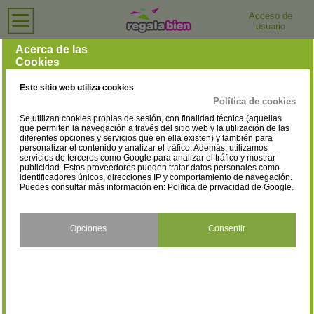
Acceso de
usuario
Inicio
›
Profesionales
›
Tienda Virtual
Acerca de las
Filtrar resultados
Profesionales — Tiendas Virtuales
Cookies
10geeks
Tienda Virtual
Este sitio web utiliza cookies
Profesionales
Política de cookies
Se utilizan cookies propias de sesión, con finalidad técnica (aquellas
que permiten la navegación a través del sitio web y la utilización de las
diferentes opciones y servicios que en ella existen) y también para
10geeks
personalizar el contenido y analizar el tráfico. Además, utilizamos
Tienda Virtual
servicios de terceros como Google para analizar el tráfico y mostrar
Profesionales
publicidad. Estos proveedores pueden tratar datos personales como
identificadores únicos, direcciones IP y comportamiento de navegación.
Puedes consultar más información en:
Política de privacidad de Google
.
Aceitunas chicón lebrón
Tienda Virtual
Opciones
Consentir
Profesionales
Altavoz Digital
Tienda Virtual
Profesionales